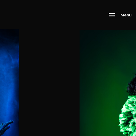
M
e
n
u