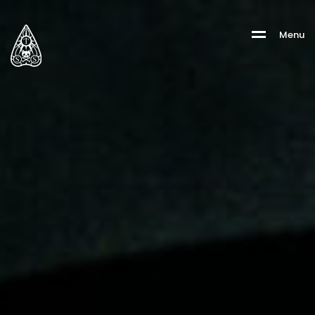
M
e
n
u